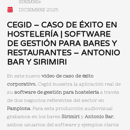
SIRIMIRI»
DICIEMBRE 2025
CEGID
– CASO DE ÉXITO EN
HOSTELERÍA | SOFTWARE
DE GESTIÓN PARA BARES Y
RESTAURANTES – ANTONIO
BAR Y SIRIMIRI
En este nuevo
vídeo de caso de éxito
corporativo
, Cegid muestra la aplicación real de
su
software de gestión para hostelería
a través
de dos negocios referentes del sector en
Pamplona
. Para esta producción audiovisual
grabamos en los bares
Sirimiri
y
Antonio Bar
,
ambos usuarios del software y ejemplos claros