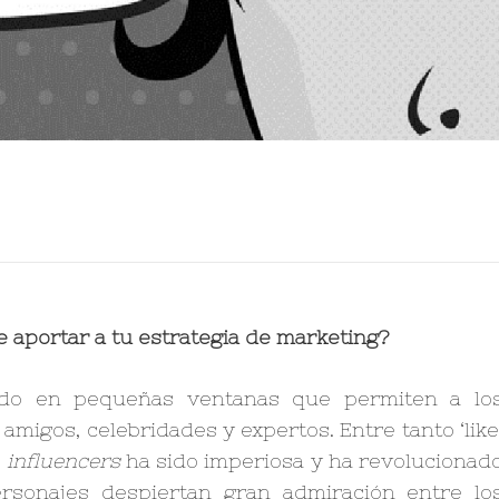
e aportar a tu estrategia de marketing?
tido en pequeñas ventanas que permiten a lo
e amigos, celebridades y expertos. Entre tanto ‘like
s
influencers
ha sido imperiosa y ha revolucionad
rsonajes despiertan gran admiración entre lo