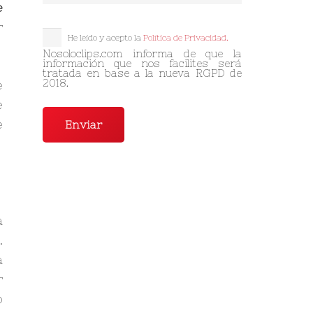
e
r
He leído y acepto la
Política de Privacidad.
Nosoloclips.com informa de que la
información que nos facilites será
tratada en base a la nueva RGPD de
2018.
e
e
e
a
.
a
r
o