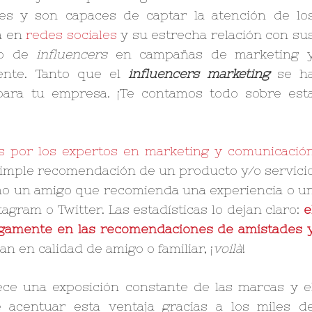
es y son capaces de captar la atención de lo
a en
redes sociales
y su estrecha relación con su
so de
influencers
en campañas de marketing 
ente. Tanto que el
influencers marketing
se h
 para tu empresa. ¡Te contamos todo sobre est
s por los expertos en marketing y comunicació
a simple recomendación de un producto y/o servici
o un amigo que recomienda una experiencia o u
agram o Twitter. Las estadísticas lo dejan claro:
e
egamente en las recomendaciones de amistades 
n en calidad de amigo o familiar, ¡
voilà
!
ce una exposición constante de las marcas y e
acentuar esta ventaja gracias a los miles d