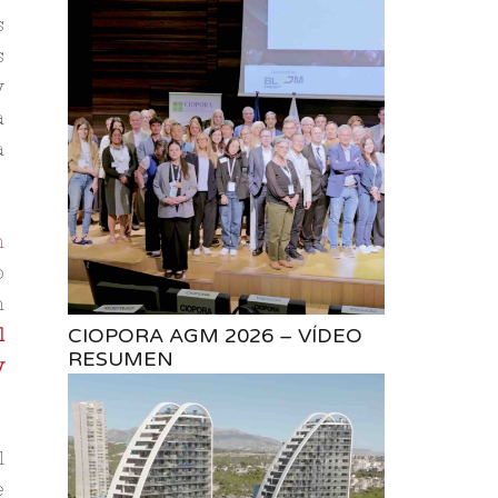
s
s
y
a
a
n
o
n
l
CIOPORA AGM 2026 – VÍDEO
RESUMEN
y
l
e