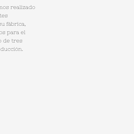
emos realizado
tes
u fábrica,
os para el
o de tres
ducción.