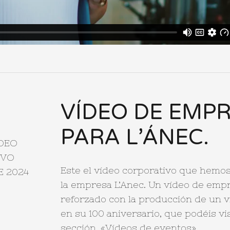
VÍDEO DE EMP
PARA L’ÁNEC.
ÍDEO
IVO
Este el vídeo corporativo que hemos
E 2024
la empresa L’Anec. Un vídeo de em
reforzado con la producción de un 
en su 100 aniversario, que podéis vis
sección, «Vídeos de eventos».