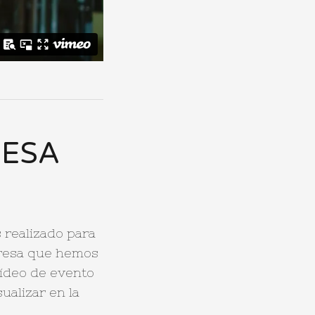
RESA
 realizado para
presa que hemos
vídeo de evento
ualizar en la