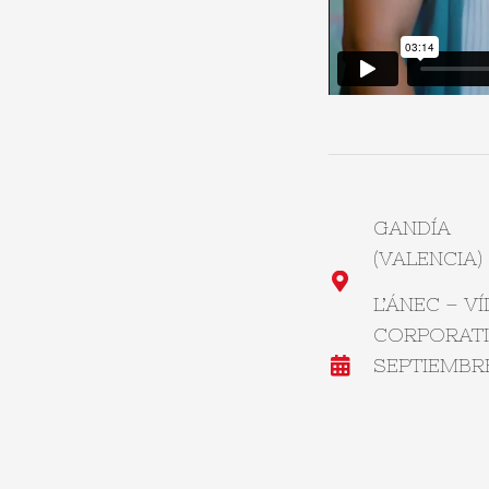
GANDÍA
(VALENCIA)
L’ÁNEC – V
CORPORAT
SEPTIEMBR