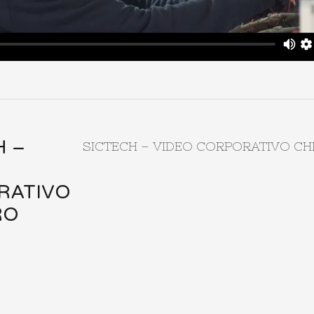
H –
SICTECH – VIDEO CORPORATIVO CH
RATIVO
RO