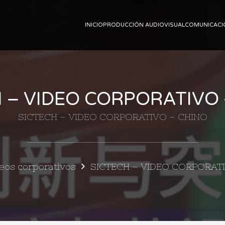
INICIO
PRODUCCIÓN AUDIOVISUAL
COMUNICACI
H – VIDEO CORPORATIVO 
SICTECH – VIDEO CORPORATIVO – CHINO
eos corporativos
SICTECH – VIDEO CORPORAT